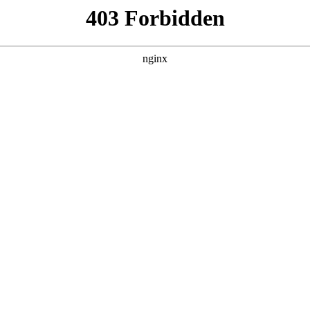
排烟防火阀/排烟管道/挡烟垂壁/排烟设备）:
备
部分，专门针对烟控制系统构件的耐火性试验数据进行分类排烟设备。EN1
行业动态
|
搜索聚合