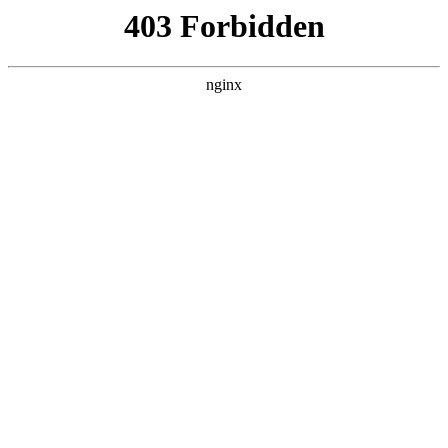
北京盛顺诚达不锈钢厨房设备有限公司
热门搜索
首页
> 检查
【我为群众办实事】筑牢用气安全防
线！新乡高新区开展燃气灶具专项检
查:燃气灶具
产品展示
# 燃气灶具
# 检查燃气灶具
# 检查
为守护人民群众生命财产安全，遏制因燃气灶具产品质量
引发的风险隐患，近日，高新区市场监管分局开展了燃气
灶具产品质量检查燃气灶具。本次检查以家电市场为重
点，执员开展了仔细的监督检查燃气灶具。一是开展