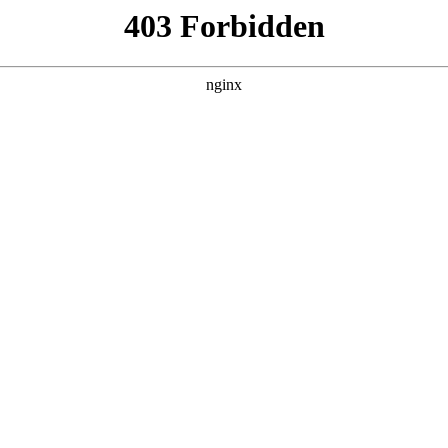
气灶具”:燃气灶具
）新获得一项实用授权，名为“聚能锅架及燃气灶具”，申请号为CN202
行业动态
|
搜索聚合