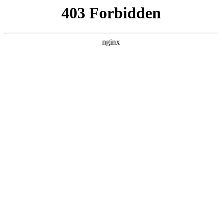
北京盛顺诚达不锈钢厨房设备有限公司
热门搜索
首页
> 燃气灶具泄露怎么处理好
废气处理设备-消防排烟管:排烟设备
行业动态
# 排烟
# 管道
# 风机
# 防火阀
# 风管排烟
# 风管
# 排烟设备
一、消防排烟管系统的**组成消防排烟管系统并非单一管
道,而是由多个功能组件协同工作的完整体系,各部分功能明
确、缺一不可,具体组成如下:组件类别**设备/部件主要功
能排烟管道主体镀锌钢板管、不锈
2025-10-27