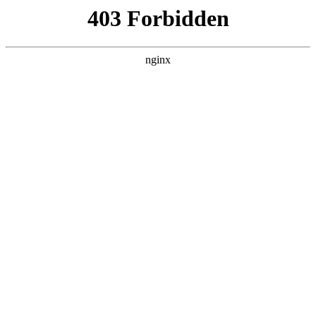
北京盛顺诚达不锈钢厨房设备有限公司
热门搜索
首页
>
产品展示
> 正文
消防排烟设备-板式排烟口厂家
直销:排烟设备
投稿作者：小丽
2026-08-10 12:35:59
5
消防排烟设备是建筑物消防系统中不可或缺的重要组成部分，其
中板式排烟口作为关键部件，在火灾发生时能有效排出烟雾和高
温气体，为人员疏散和消防救援争取宝贵时间
排烟设备
。作为专
注于消防排烟设备生产的厂家，我们致力于为客户提供质量可靠
的板式排烟口产品，通过厂家直销模式减少中间环节，让客户以
更合理的价格获得优质产品。